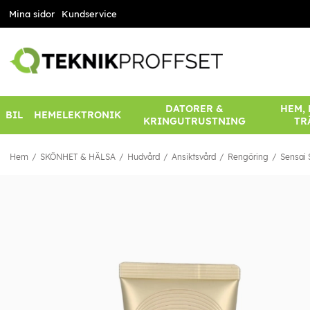
Mina sidor
Kundservice
DATORER &
HEM,
BIL
HEMELEKTRONIK
KRINGUTRUSTNING
TR
Hem
SKÖNHET & HÄLSA
Hudvård
Ansiktsvård
Rengöring
Sensai 