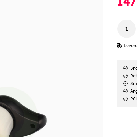
147
Lever
Sna
Ret
Smi
Ång
Pål