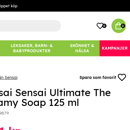
öppet köp
0
0
LEKSAKER, BARN- &
SKÖNHET &
KAMPANJER
BABYPRODUKTER
HÄLSA
ån Sensai
Spara som favorit
sai Sensai Ultimate The
amy Soap 125 ml
9879