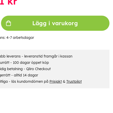
1
kr
Lägg i varukorg
ans:
4-7 arbetsdagar
bb leverans - leveranstid framgår i kassan
urrätt - 100 dagar öppet köp
dig betalning - Qliro Checkout
errätt - alltid 14 dagar
itliga - läs kundomdömen på
Prisjakt
&
Trustpilot