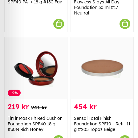
SPF40 PA++ 18 g #13C Fair
Flawless Stays All Day
Foundation 30 ml #17
Neutral
-9%
219 kr
454 kr
241 kr
TirTir Mask Fit Red Cushion
Sensai Total Finish
Foundation SPF40 18 g
Foundation SPF10 - Refill 11
#30N Rich Honey
g #205 Topaz Beige