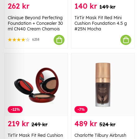
262 kr
140 kr
149 kr
Clinique Beyond Perfecting
TirTir Mask Fit Red Mini
Foundation + Concealer 30
Cushion Foundation 4.5 g
ml CN40 Cream Chamois
#25N Mocha
6258
-12%
-7%
219 kr
489 kr
249 kr
524 kr
TirTir Mask Fit Red Cushion
Charlotte Tilbury Airbrush