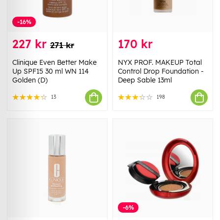
-16%
227 kr
170 kr
271 kr
Clinique Even Better Make
NYX PROF. MAKEUP Total
Up SPF15 30 ml WN 114
Control Drop Foundation -
Golden (D)
Deep Sable 13ml
13
198
-6%