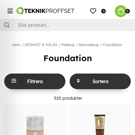
0
0
Hem
SKÖNHET & HÄLSA
Makeup
Basmakeup
Foundation
Foundation
Filtrera
Sortera
525
produkter