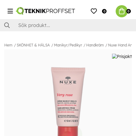
0
0
Hem
SKÖNHET & HÄLSA
Manikyr/Pedikyr
Handkräm
Nuxe Hand And N