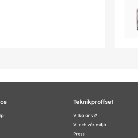
ice
Teknikproffset
lp
Vilka är vi?
Vi och vår miljö
Press