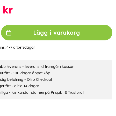
kr
Lägg i varukorg
ans:
4-7 arbetsdagar
bb leverans - leveranstid framgår i kassan
urrätt - 100 dagar öppet köp
dig betalning - Qliro Checkout
errätt - alltid 14 dagar
itliga - läs kundomdömen på
Prisjakt
&
Trustpilot