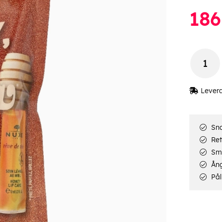
186
Lever
Sna
Ret
Smi
Ång
Pål