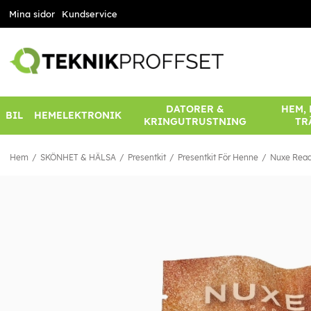
Mina sidor
Kundservice
DATORER &
HEM,
BIL
HEMELEKTRONIK
KRINGUTRUSTNING
TR
Hem
SKÖNHET & HÄLSA
Presentkit
Presentkit För Henne
Nuxe Read