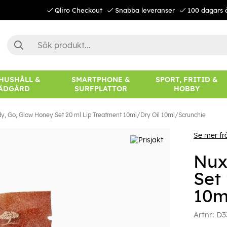
Qliro Checkout
Snabba leveranser
100 dagars 
 HUSHÅLL &
SMARTPHONE &
SPORT, FRITID &
ÄDGÅRD
SURFPLATTOR
HOBBY
y, Go, Glow Honey Set 20 ml Lip Treatment 10ml/Dry Oil 10ml/Scrunchie
Se mer fr
Nux
Set
10m
Artnr:
D3