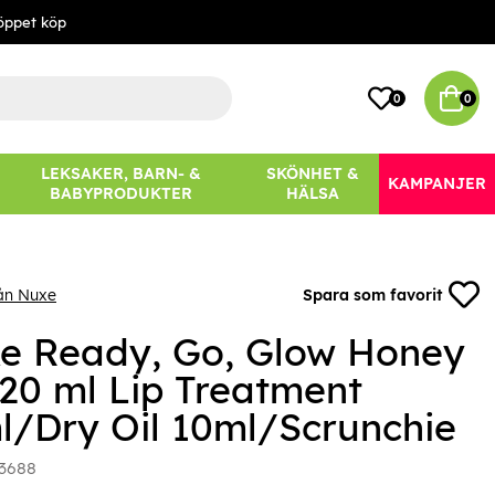
öppet köp
0
0
LEKSAKER, BARN- &
SKÖNHET &
KAMPANJER
BABYPRODUKTER
HÄLSA
ån Nuxe
Spara som favorit
e Ready, Go, Glow Honey
 20 ml Lip Treatment
l/Dry Oil 10ml/Scrunchie
3688