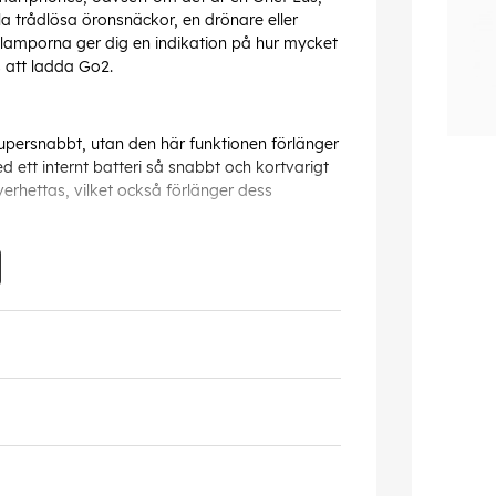
a trådlösa öronsnäckor, en drönare eller
mporna ger dig en indikation på hur mycket
 att ladda Go2.
persnabbt, utan den här funktionen förlänger
d ett internt batteri så snabbt och kortvarigt
erhettas, vilket också förlänger dess
kapacitet på 10 000 mAh har ett extremt
a den senaste tekniken och de bästa
r nuvarande mobila enheter utan även för
n eller laddar inte längre lika snabbt. Med
 extra energi i många år framöver!
verkat av återvunnen plast som är certifierad
ackningen nästan helt tillverkad av