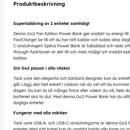
Produktbeskrivning
Superladdning av 2 enheter samtidigt
Denna Go2 Fan Edition Power Bank ger snabbt ny energi til
FastCharge! Se till att du har rätt kablar och ladda dina da
C-anslutningen! Själva Power Bank är fulladdad och redo at
through-funktionen är det till och med möjligt att snabbt 
laddas.
Din Go2 passar i alla väskor
Tack vare den eleganta och bärbara designen kan du enkel
går. Lägg den helt enkelt i väskan när du vet att du kommer a
dagen. Du kan ta så många foton eller videor du vill, hela d
batteriet ska ta slut. Med denna Go2 Power Bank har du alltid
dagliga enheter.
Fungerar med alla märken
Tack vare USB-A- och USB-C-anslutningarna är denna Go2 P
enheter. Med rätt kabel kan du snabbt ladda alla typer av 