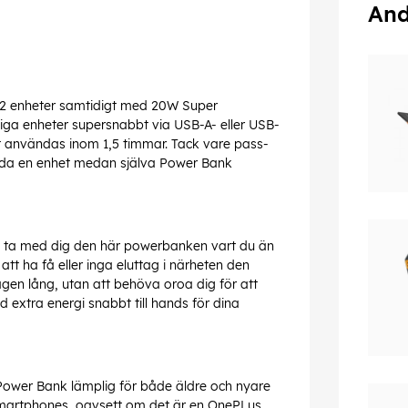
And
l 2 enheter samtidigt med 20W Super
gliga enheter supersnabbt via USB-A- eller USB-
t användas inom 1,5 timmar. Tack vare pass-
ladda en enhet medan själva Power Bank
t ta med dig den här powerbanken vart du än
tt ha få eller inga eluttag i närheten den
agen lång, utan att behöva oroa dig för att
 extra energi snabbt till hands för dina
ower Bank lämplig för både äldre och nyare
smartphones, oavsett om det är en OnePLus,