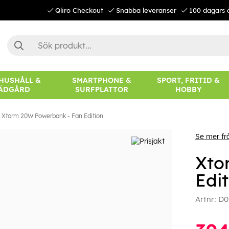
Qliro Checkout
Snabba leveranser
100 dagars 
 HUSHÅLL &
SMARTPHONE &
SPORT, FRITID &
ÄDGÅRD
SURFPLATTOR
HOBBY
Xtorm 20W Powerbank - Fan Edition
Se mer fr
Xto
Edit
Artnr:
D0