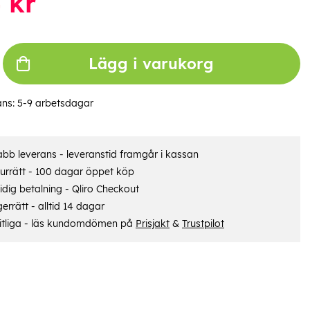
4
kr
Lägg i varukorg
ans:
5-9 arbetsdagar
bb leverans - leveranstid framgår i kassan
urrätt - 100 dagar öppet köp
dig betalning - Qliro Checkout
errätt - alltid 14 dagar
itliga - läs kundomdömen på
Prisjakt
&
Trustpilot