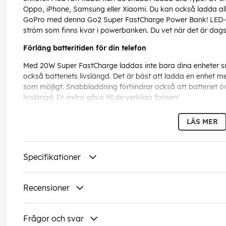
Oppo, iPhone, Samsung eller Xiaomi. Du kan också ladda all
GoPro med denna Go2 Super FastCharge Power Bank! LED-la
ström som finns kvar i powerbanken. Du vet när det är dags
Förläng batteritiden för din telefon
Med 20W Super FastCharge laddas inte bara dina enheter su
också batteriets livslängd. Det är bäst att ladda en enhet me
som möjligt. Snabbladdning förhindrar också att batteriet öv
livslängd. En extra gåva till de verkliga fansen!
Din Go2 för åratal av #MoreEnergy
LÄS MER
Denna Go2 Power Bank med Xtorm Super FastCharge och en 
bra förhållande mellan pris och kvalitet. Genom att använd
specifikationerna är denna Power Bank inte bara lämplig fö
Specifikationer
framtida versioner. Billigare powerbanks expanderar med tide
den högkvalitativa Xtorm Go2 Power Bank har du garanterat
Recensioner
Hållbar genom val
Höljet på denna Go2 Fan Edition Power Bank är till 100% till
Frågor och svar
med det globalt erkända GRS-certifikatet! Dessutom är förp