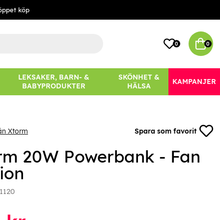
öppet köp
0
0
LEKSAKER, BARN- &
SKÖNHET &
KAMPANJER
BABYPRODUKTER
HÄLSA
ån Xtorm
Spara som favorit
rm 20W Powerbank - Fan
ion
1120