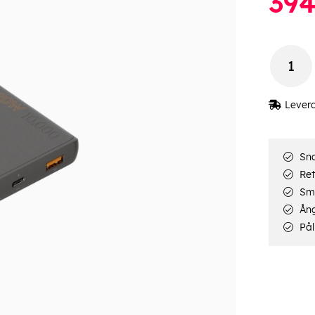
39
Lever
Sna
Ret
Smi
Ång
Pål