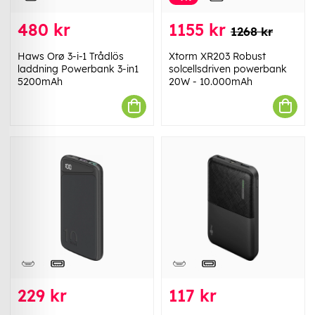
480 kr
1155 kr
1268 kr
Haws Orø 3-i-1 Trådlös
Xtorm XR203 Robust
laddning Powerbank 3-in1
solcellsdriven powerbank
5200mAh
20W - 10.000mAh
229 kr
117 kr