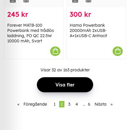
245 kr
300 kr
Forever MATB-100
Hama Powerbank
Powerbank med trådlös
20000mAh 2xUSB-
laddning, PD QC 22.5W
A+1xUSB-C Antracit
10000 mAh, Svart
Visar
32
av
163
produkter
Visa fler
«
Föregående
1
2
3
4
..
6
Nästa
»