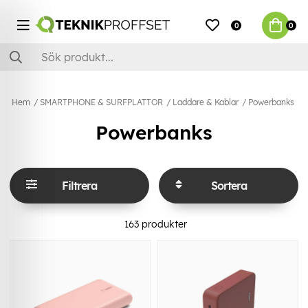
0
0
Hem
SMARTPHONE & SURFPLATTOR
Laddare & Kablar
Powerbanks
Powerbanks
Filtrera
Sortera
163
produkter