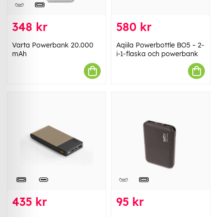
348 kr
580 kr
Varta Powerbank 20.000
Aqiila Powerbottle BO5 – 2-
mAh
i-1-flaska och powerbank
435 kr
95 kr