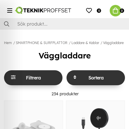
0
0
Hem
SMARTPHONE & SURFPLATTOR
Laddare & Kablar
Väggladdare
Väggladdare
Filtrera
Sortera
234
produkter