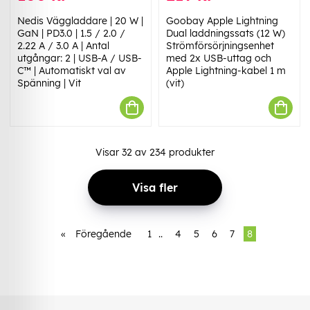
Nedis Väggladdare | 20 W |
Goobay Apple Lightning
GaN | PD3.0 | 1.5 / 2.0 /
Dual laddningssats (12 W)
2.22 A / 3.0 A | Antal
Strömförsörjningsenhet
utgångar: 2 | USB-A / USB-
med 2x USB-uttag och
C™ | Automatiskt val av
Apple Lightning-kabel 1 m
Spänning | Vit
(vit)
Visar
32
av
234
produkter
Visa fler
«
Föregående
1
..
4
5
6
7
8