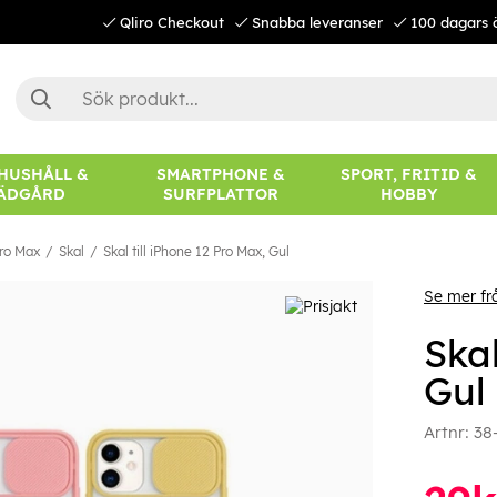
Qliro Checkout
Snabba leveranser
100 dagars 
 HUSHÅLL &
SMARTPHONE &
SPORT, FRITID &
ÄDGÅRD
SURFPLATTOR
HOBBY
Pro Max
Skal
Skal till iPhone 12 Pro Max, Gul
Se mer fr
Skal
Gul
Artnr:
38