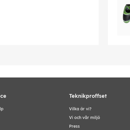
ice
Teknikproffset
lp
Vilka är vi?
Vi och vår miljö
Press