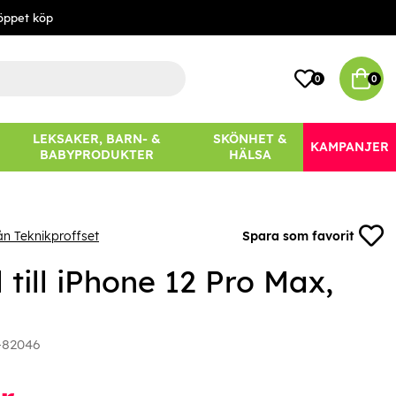
öppet köp
0
0
LEKSAKER, BARN- &
SKÖNHET &
KAMPANJER
BABYPRODUKTER
HÄLSA
ån Teknikproffset
Spara som favorit
 till iPhone 12 Pro Max,
-82046