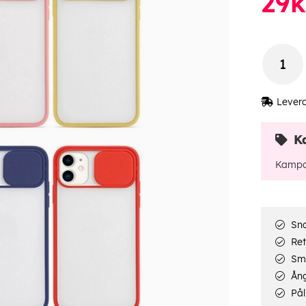
29
k
Lever
K
Kampa
Sna
Ret
Smi
Ång
Pål