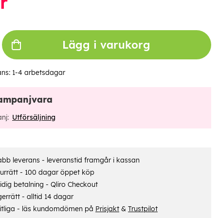
r
Lägg i varukorg
ans:
1-4 arbetsdagar
ampanjvara
nj:
Utförsäljning
bb leverans - leveranstid framgår i kassan
urrätt - 100 dagar öppet köp
dig betalning - Qliro Checkout
errätt - alltid 14 dagar
itliga - läs kundomdömen på
Prisjakt
&
Trustpilot