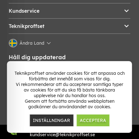
Kundservice
Teknikproffset
Ändra Land
Håll dig uppdaterad
Få de senaste nyheterna, hetaste erbjudandena och
Teknikproffset använder cookies för att anpassa och
bästa tipsen från oss direkt i din mejlkorg. Signa upp på
förbättra det innehåll som visas för dig.
vårt nyhetsbrev!
Vi rekommenderar att du accepterar samtliga typer
av cookies för att du ska få bästa tänkbara
OK
upplevelse när du handlar hos oss.
Genom att fortsätta använda webbplatsen
godkänner du användandet av cookies.
INSTÄLLNINGAR
ACCEPTERA
TP E-commerce Nordic AB
Org.nr: 559386-1841
kundservice@teknikproffset.se