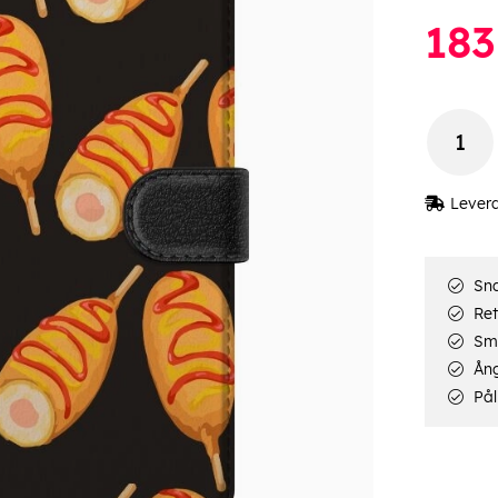
183
Lever
Sna
Ret
Smi
Ång
Pål