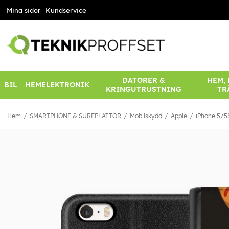
Mina sidor
Kundservice
DATORER &
HEM,
BIL
HEMELEKTRONIK
KRINGUTRUSTNING
TR
Hem
SMARTPHONE & SURFPLATTOR
Mobilskydd
Apple
iPhone 5/5