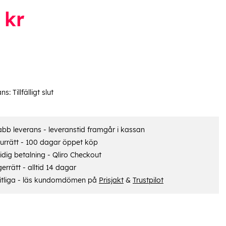
kr
ans:
Tillfälligt slut
bb leverans - leveranstid framgår i kassan
urrätt - 100 dagar öppet köp
dig betalning - Qliro Checkout
errätt - alltid 14 dagar
itliga - läs kundomdömen på
Prisjakt
&
Trustpilot