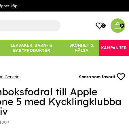
öppet köp
0
0
LEKSAKER, BARN- &
SKÖNHET &
KAMPANJER
BABYPRODUKTER
HÄLSA
ån Generic
Spara som favorit
boksfodral till Apple
one 5 med Kycklingklubba
iv
1089