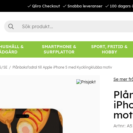
Qliro Checkout
Snabba leveranser
100 dagars 
 HUSHÅLL &
SMARTPHONE &
SPORT, FRITID &
ÄDGÅRD
SURFPLATTOR
HOBBY
S/SE
Plånboksfodral till Apple iPhone 5 med Kycklingklubba motiv
Se mer fr
Plån
iPh
mot
Artnr:
A5