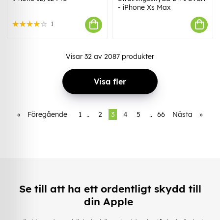
- iPhone Xs Max
1
Visar
32
av
2087
produkter
Visa fler
«
Föregående
1
..
2
3
4
5
..
66
Nästa
»
Se till att ha ett ordentligt skydd till
din Apple