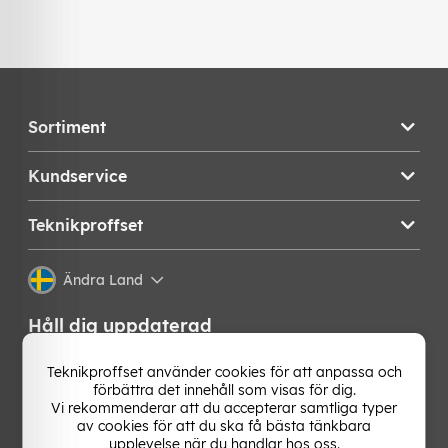
Sortiment
Kundservice
Teknikproffset
Ändra Land
Håll dig uppdaterad
Få de senaste nyheterna, hetaste erbjudandena och
Teknikproffset använder cookies för att anpassa och
bästa tipsen från oss direkt i din mejlkorg. Signa upp på
förbättra det innehåll som visas för dig.
vårt nyhetsbrev!
Vi rekommenderar att du accepterar samtliga typer
av cookies för att du ska få bästa tänkbara
upplevelse när du handlar hos oss.
OK