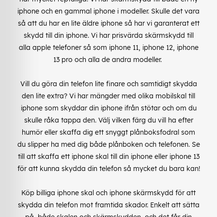
iphone och en gammal iphone i modeller. Skulle det vara
så att du har en lite äldre iphone så har vi garanterat ett
skydd till din iphone. Vi har prisvärda skärmskydd till
alla apple telefoner så som iphone 11, iphone 12, iphone
13 pro och alla de andra modeller.
Vill du göra din telefon lite finare och samtidigt skydda
den lite extra? Vi har mängder med olika mobilskal till
iphone som skyddar din iphone ifrån stötar och om du
skulle råka tappa den. Välj vilken färg du vill ha efter
humör eller skaffa dig ett snyggt plånboksfodral som
du slipper ha med dig både plånboken och telefonen. Se
till att skaffa ett iphone skal till din iphone eller iphone 13
för att kunna skydda din telefon så mycket du bara kan!
Köp billiga iphone skal och iphone skärmskydd för att
skydda din telefon mot framtida skador. Enkelt att sätta
på, både skalen och skärmskydden, och det får din