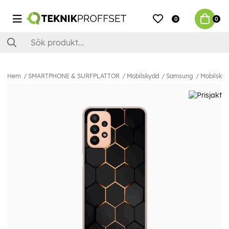
0
0
Hem
SMARTPHONE & SURFPLATTOR
Mobilskydd
Samsung
Mobilskal