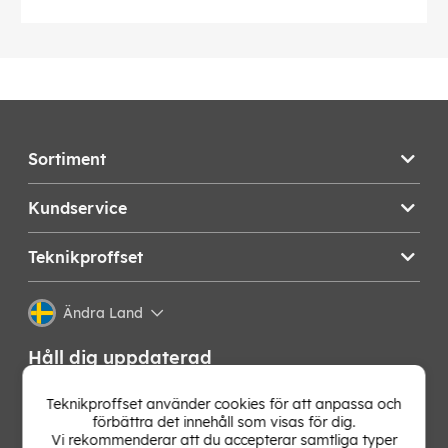
Sortiment
Kundservice
Teknikproffset
Ändra Land
Håll dig uppdaterad
Få de senaste nyheterna, hetaste erbjudandena och
Teknikproffset använder cookies för att anpassa och
bästa tipsen från oss direkt i din mejlkorg. Signa upp på
förbättra det innehåll som visas för dig.
vårt nyhetsbrev!
Vi rekommenderar att du accepterar samtliga typer