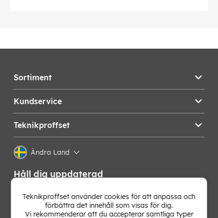
Sortiment
Kundservice
Teknikproffset
Ändra Land
Håll dig uppdaterad
Få de senaste nyheterna, hetaste erbjudandena och
Teknikproffset använder cookies för att anpassa och
bästa tipsen från oss direkt i din mejlkorg. Signa upp på
förbättra det innehåll som visas för dig.
vårt nyhetsbrev!
Vi rekommenderar att du accepterar samtliga typer