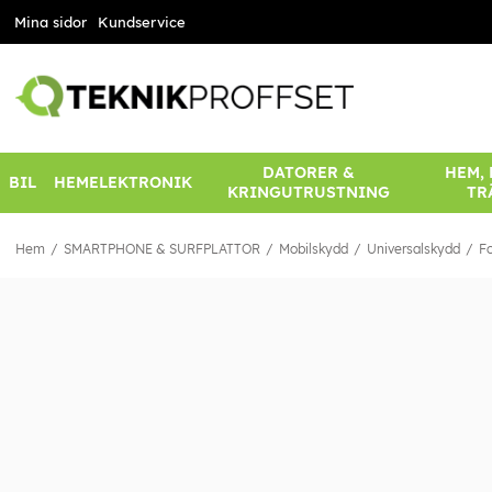
Mina sidor
Kundservice
DATORER &
HEM,
BIL
HEMELEKTRONIK
KRINGUTRUSTNING
TR
Hem
SMARTPHONE & SURFPLATTOR
Mobilskydd
Universalskydd
Fo