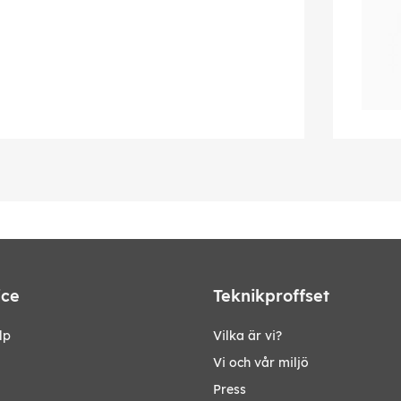
ice
Teknikproffset
lp
Vilka är vi?
Vi och vår miljö
Press