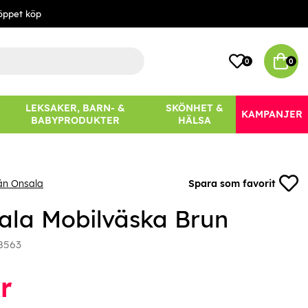
öppet köp
0
0
LEKSAKER, BARN- &
SKÖNHET &
KAMPANJER
BABYPRODUKTER
HÄLSA
ån Onsala
Spara som favorit
ala Mobilväska Brun
8563
r