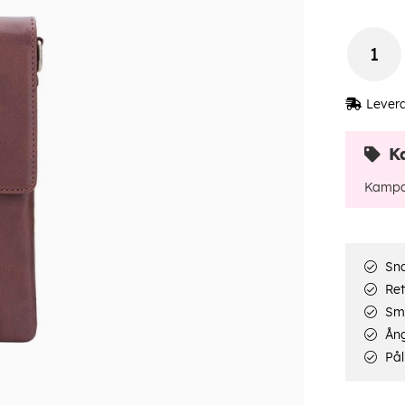
Lever
K
Kampa
Sna
Ret
Smi
Ång
Pål