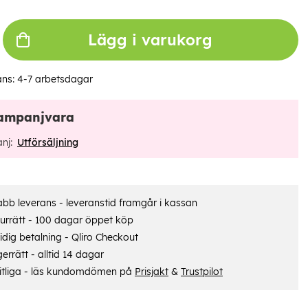
Lägg i varukorg
ans:
4-7 arbetsdagar
ampanjvara
nj:
Utförsäljning
bb leverans - leveranstid framgår i kassan
urrätt - 100 dagar öppet köp
dig betalning - Qliro Checkout
errätt - alltid 14 dagar
itliga - läs kundomdömen på
Prisjakt
&
Trustpilot