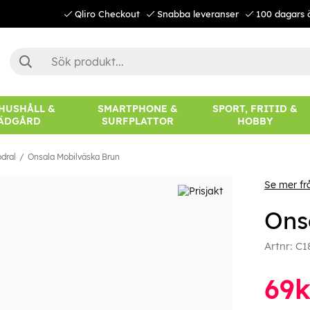
Qliro Checkout
Snabba leveranser
100 dagars 
 HUSHÅLL &
SMARTPHONE &
SPORT, FRITID &
ÄDGÅRD
SURFPLATTOR
HOBBY
dral
Onsala Mobilväska Brun
Se mer fr
Ons
Artnr:
C1
69
k