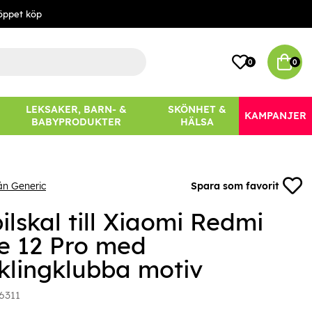
öppet köp
0
0
LEKSAKER, BARN- &
SKÖNHET &
KAMPANJER
BABYPRODUKTER
HÄLSA
ån Generic
Spara som favorit
lskal till Xiaomi Redmi
e 12 Pro med
klingklubba motiv
6311