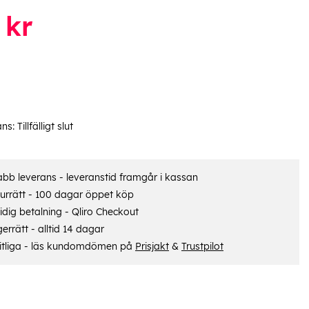
kr
ans:
Tillfälligt slut
bb leverans - leveranstid framgår i kassan
urrätt - 100 dagar öppet köp
dig betalning - Qliro Checkout
errätt - alltid 14 dagar
itliga - läs kundomdömen på
Prisjakt
&
Trustpilot