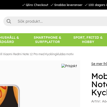
Qliro Checkout
Snabba leveranser
100 dagars 
 HUSHÅLL &
SMARTPHONE &
SPORT, FRITID &
ÄDGÅRD
SURFPLATTOR
HOBBY
till Xiaomi Redmi Note 12 Pro med Kycklingklubba motiv
Se mer fr
Mobi
Not
Kyc
Artnr:
A6