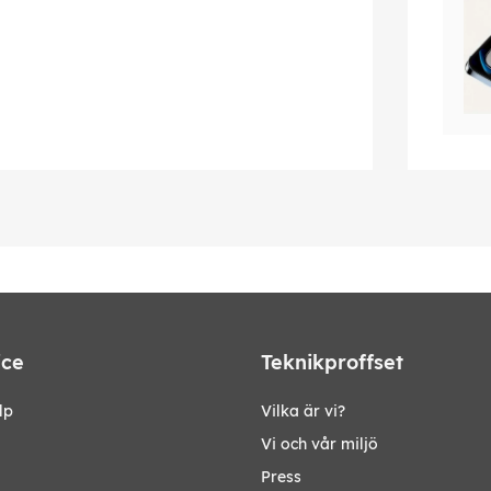
ice
Teknikproffset
lp
Vilka är vi?
Vi och vår miljö
Press