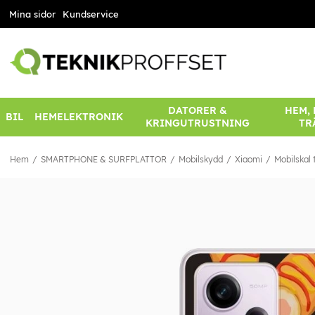
Mina sidor
Kundservice
DATORER &
HEM,
BIL
HEMELEKTRONIK
KRINGUTRUSTNING
TR
Hem
SMARTPHONE & SURFPLATTOR
Mobilskydd
Xiaomi
Mobilskal 