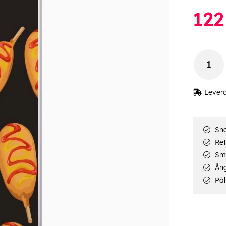
122
Lever
Sna
Ret
Smi
Ång
Pål