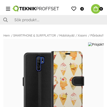
0
0
Hem
SMARTPHONE & SURFPLATTOR
Mobilskydd
Xiaomi
Plånboksfodr