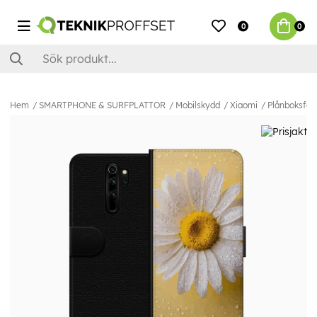
0
0
Hem
SMARTPHONE & SURFPLATTOR
Mobilskydd
Xiaomi
Plånboksfodr