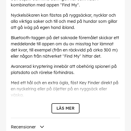
kombination med appen "Find My".
Nyckelsökaren kan fästas på ryggsäckar, nycklar och
alla viktiga saker och till och med på hundar som gillar
att gå iväg på egen hand ibland.
Bluetooth-taggen på det saknade föremålet skickar ett
meddelande till appen om du av misstag har lämnat
det kvar, till exempel (från en räckvidd på cirka 300 m)
eller någon från nätverket "Find My" hittar det.
Avancerad kryptering innebär att obehörig spioneri på
platsdata och rörelse förhindras.
Med ett hål och en extra ögla, fäst Key Finder direkt på
en nyckelring eller på öljetter på en ryggsäck eller
väska.
Förpackningen innehåller
LÄS MER
1 nyckelsökare
1 slinga
1 CR2032 knappcell
Recensioner
1 snabbguide