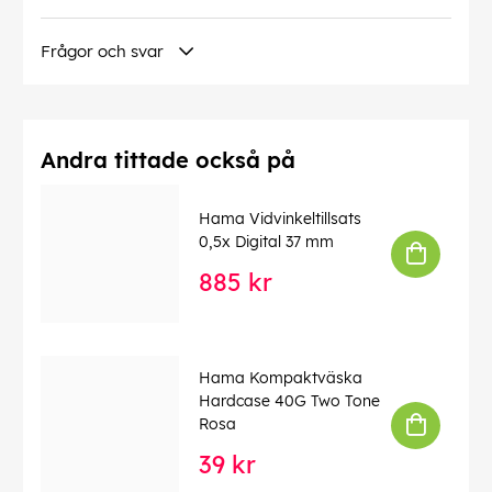
AirTag, AirTracker, Air Tag, Air Tracker, GPS
Frågor och svar
EAN:
4047443516800
Andra tittade också på
Hama Vidvinkeltillsats
0,5x Digital 37 mm
885 kr
Hama Kompaktväska
Hardcase 40G Two Tone
Rosa
39 kr