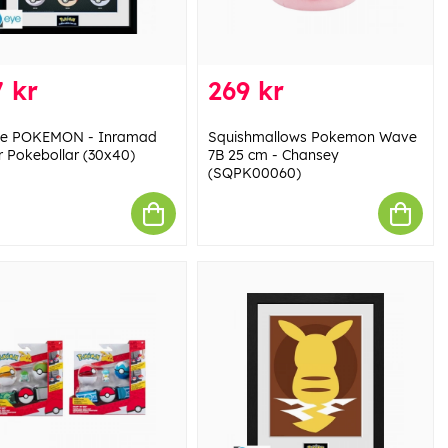
 kr
269 kr
se POKEMON - Inramad
Squishmallows Pokemon Wave
r Pokebollar (30x40)
7B 25 cm - Chansey
(SQPK00060)