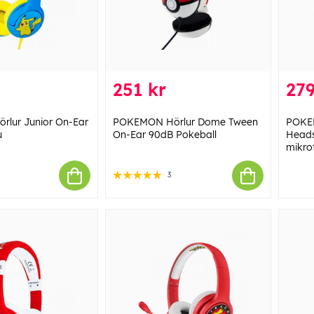
251 kr
279
lur Junior On-Ear
POKEMON Hörlur Dome Tween
POKE
u
On-Ear 90dB Pokeball
Heads
mikro
3