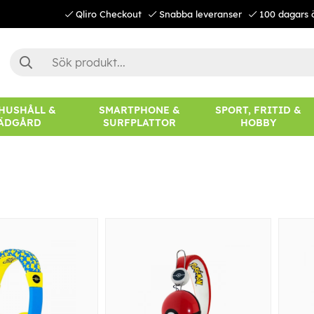
Qliro Checkout
Snabba leveranser
100 dagars 
 HUSHÅLL &
SMARTPHONE &
SPORT, FRITID &
ÄDGÅRD
SURFPLATTOR
HOBBY