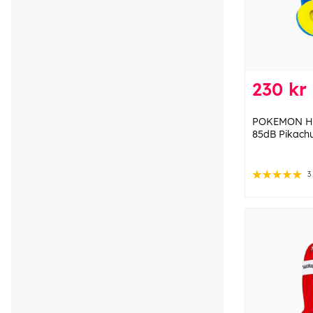
230 kr
POKEMON Hör
85dB Pikach
3