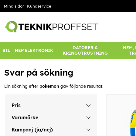
Mina sidor
Kundservice
DATORER &
HEM,
BIL
HEMELEKTRONIK
KRINGUTRUSTNING
TR
Svar på sökning
Din sökning efter
pokemon
gav följande resultat:
Pris
Varumärke
Kampanj (ja/nej)