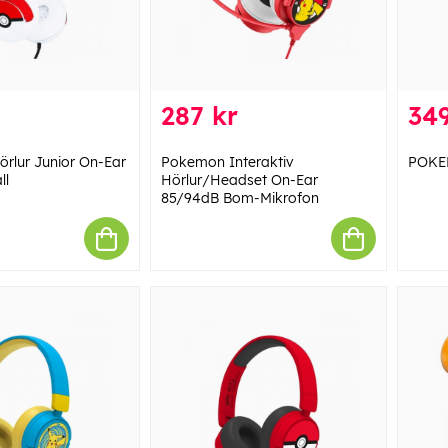
287 kr
349
lur Junior On-Ear
Pokemon Interaktiv
POKE
ll
Hörlur/Headset On-Ear
85/94dB Bom-Mikrofon