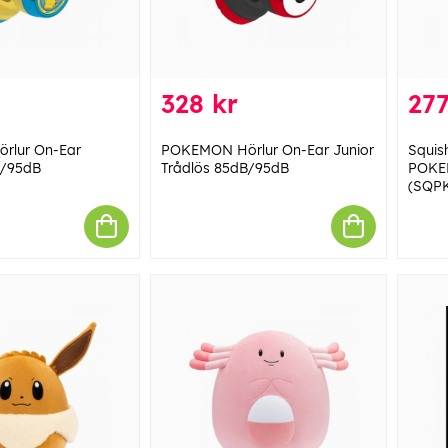
328 kr
277
rlur On-Ear
POKEMON Hörlur On-Ear Junior
Squis
B/95dB
Trådlös 85dB/95dB
POKE
(SQP