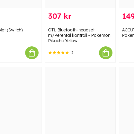
307 kr
149
et (Switch)
OTL Bluetooth-headset
ACCUT
m/Perental kontroll - Pokemon
Poke
Pikachu Yellow
3