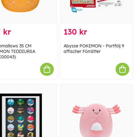
 kr
130 kr
hmallows 35 CM
Abysse POKEMON - Portfölj 9
MON TEDDIURSA
affischer Förrätter
K00043)