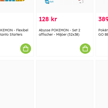
128 kr
389
EMON - Flexibel
Abysse POKEMON - Set 2
Poké
anto Starters
affischer - Miljöer (52x38)
GO BE