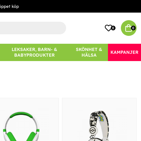
öppet köp
0
0
LEKSAKER, BARN- &
SKÖNHET &
KAMPANJER
BABYPRODUKTER
HÄLSA