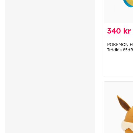
340 kr
POKEMON Hö
Trådlös 85d