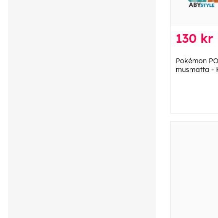
130 kr
Pokémon POK
musmatta - K