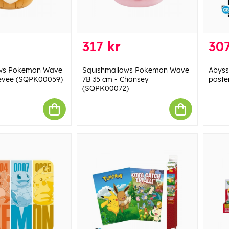
317 kr
307
ows Pokemon Wave
Squishmallows Pokemon Wave
Abys
Eevee (SQPK00059)
7B 35 cm - Chansey
poste
(SQPK00072)