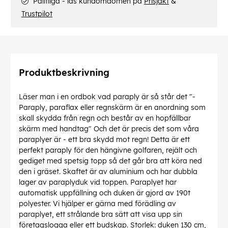
Pålitliga - läs kundomdömen på
Prisjakt
&
Trustpilot
Produktbeskrivning
Läser man i en ordbok vad paraply är så står det "-
Paraply, paraflax eller regnskärm är en anordning som
skall skydda från regn och består av en hopfällbar
skärm med handtag" Och det är precis det som våra
paraplyer är - ett bra skydd mot regn! Detta är ett
perfekt paraply för den hängivne golfaren, rejält och
gediget med spetsig topp så det går bra att köra ned
den i gräset. Skaftet är av aluminium och har dubbla
lager av paraplyduk vid toppen. Paraplyet har
automatisk uppfällning och duken är gjord av 190t
polyester. Vi hjälper er gärna med förädling av
paraplyet, ett strålande bra sätt att visa upp sin
företagslogga eller ett budskap. Storlek: duken 130 cm,