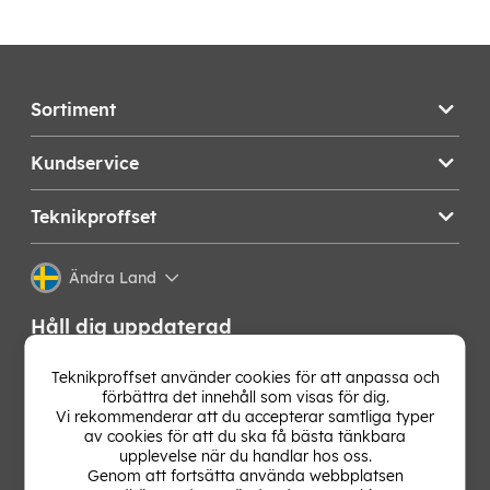
Sortiment
Kundservice
Teknikproffset
Ändra Land
Håll dig uppdaterad
Få de senaste nyheterna, hetaste erbjudandena och
Teknikproffset använder cookies för att anpassa och
bästa tipsen från oss direkt i din mejlkorg. Signa upp på
förbättra det innehåll som visas för dig.
vårt nyhetsbrev!
Vi rekommenderar att du accepterar samtliga typer
av cookies för att du ska få bästa tänkbara
upplevelse när du handlar hos oss.
OK
Genom att fortsätta använda webbplatsen