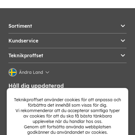
Sortiment
Kundservice
Teknikproffset
Ändra Land
Håll dig uppdaterad
Få de senaste nyheterna, hetaste erbjudandena och
Teknikproffset använder cookies för att anpassa och
bästa tipsen från oss direkt i din mejlkorg. Signa upp på
förbättra det innehåll som visas för dig.
vårt nyhetsbrev!
Vi rekommenderar att du accepterar samtliga typer
av cookies för att du ska få bästa tänkbara
upplevelse när du handlar hos oss.
OK
Genom att fortsätta använda webbplatsen
godkänner du användandet av cookies.