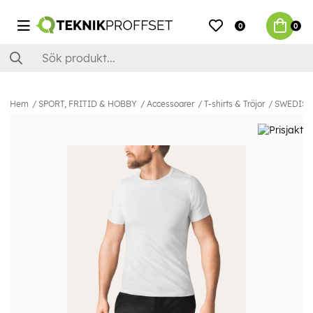
0
0
Hem
SPORT, FRITID & HOBBY
Accessoarer
T-shirts & Tröjor
SWEDISH P