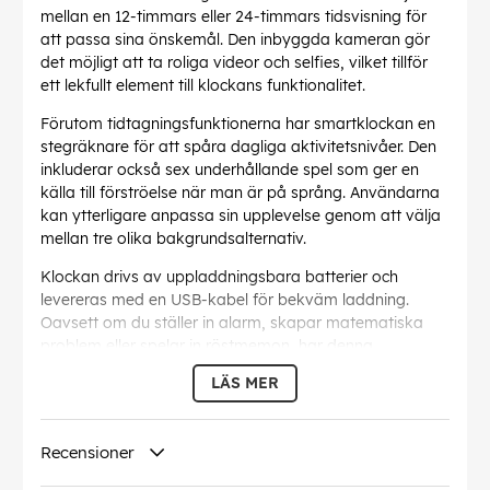
mellan en 12-timmars eller 24-timmars tidsvisning för
att passa sina önskemål. Den inbyggda kameran gör
det möjligt att ta roliga videor och selfies, vilket tillför
ett lekfullt element till klockans funktionalitet.
Förutom tidtagningsfunktionerna har smartklockan en
stegräknare för att spåra dagliga aktivitetsnivåer. Den
inkluderar också sex underhållande spel som ger en
källa till förströelse när man är på språng. Användarna
kan ytterligare anpassa sin upplevelse genom att välja
mellan tre olika bakgrundsalternativ.
Klockan drivs av uppladdningsbara batterier och
levereras med en USB-kabel för bekväm laddning.
Oavsett om du ställer in alarm, skapar matematiska
problem eller spelar in röstmemon, har denna
smartklocka en rad funktioner för att förbättra det
LÄS MER
dagliga livet.
EAN:
030506517658
Recensioner