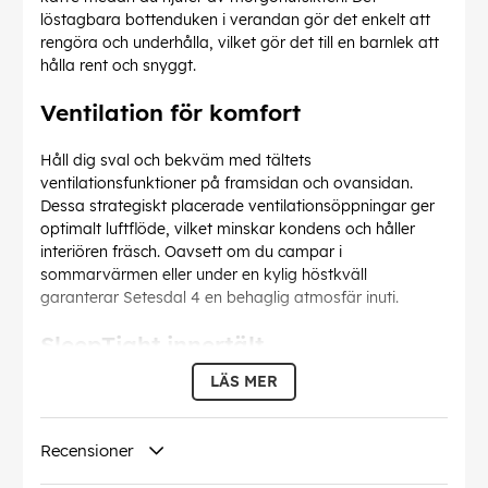
löstagbara bottenduken i verandan gör det enkelt att
rengöra och underhålla, vilket gör det till en barnlek att
hålla rent och snyggt.
Ventilation för komfort
Håll dig sval och bekväm med tältets
ventilationsfunktioner på framsidan och ovansidan.
Dessa strategiskt placerade ventilationsöppningar ger
optimalt luftflöde, vilket minskar kondens och håller
interiören fräsch. Oavsett om du campar i
sommarvärmen eller under en kylig höstkväll
garanterar Setesdal 4 en behaglig atmosfär inuti.
SleepTight innertält
LÄS MER
Njut av en vilsam natts sömn med SleepTight-
innertältet, som är utformat för att minimera
ljusinsläppet och ge en mysig sovmiljö. Den här
Recensioner
funktionen är perfekt för dig som älskar att sova länge
eller ta en tupplur efter en dag full av äventyr. Säg hejdå