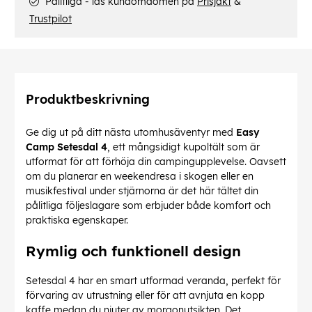
Pålitliga - läs kundomdömen på
Prisjakt
&
Trustpilot
Produktbeskrivning
Ge dig ut på ditt nästa utomhusäventyr med
Easy
Camp Setesdal 4
, ett mångsidigt kupoltält som är
utformat för att förhöja din campingupplevelse. Oavsett
om du planerar en weekendresa i skogen eller en
musikfestival under stjärnorna är det här tältet din
pålitliga följeslagare som erbjuder både komfort och
praktiska egenskaper.
Rymlig och funktionell design
Setesdal 4 har en smart utformad veranda, perfekt för
förvaring av utrustning eller för att avnjuta en kopp
kaffe medan du njuter av morgonutsikten. Det