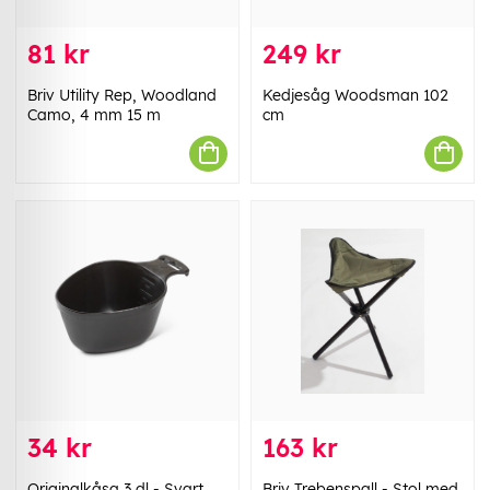
81 kr
249 kr
Briv Utility Rep, Woodland
Kedjesåg Woodsman 102
Camo, 4 mm 15 m
cm
34 kr
163 kr
Originalkåsa 3 dl - Svart
Briv Trebenspall - Stol med