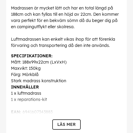
Madrassen är mycket lätt och har en total längd på
188cm och kan fyllas till en höjd av 22cm. Den kommer
vara perfekt för en bekväm sömn då du beger dig på
en campingutflykt eller skolresa.
Luftmadrassen kan enkelt vikas ihop för att förenkla
förvaring och transportering då den inte används.
SPECIFIKATIONER:
Mått: 188x99x22cm (LxVxH)
Maxvikt: 150kg
Färg: Mörkblå
Stark madrass konstruktion
INNEHÅLLER
1 x luftmadrass
1 x reparations-kit
EAN:
6941607343883
LÄS MER