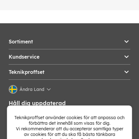
Sortiment
Kundservice
Teknikproffset
Ändra Land
Håll dig uppdaterad
Få de senaste nyheterna, hetaste erbjudandena och
Teknikproffset använder cookies för att anpassa och
bästa tipsen från oss direkt i din mejlkorg. Signa upp på
förbättra det innehåll som visas för dig.
vårt nyhetsbrev!
Vi rekommenderar att du accepterar samtliga typer
av cookies för att du ska få bästa tänkbara