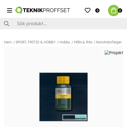
0
0
Hem
SPORT, FRITID & HOBBY
Hobby
Måla & Rita
Konstnärsfärger