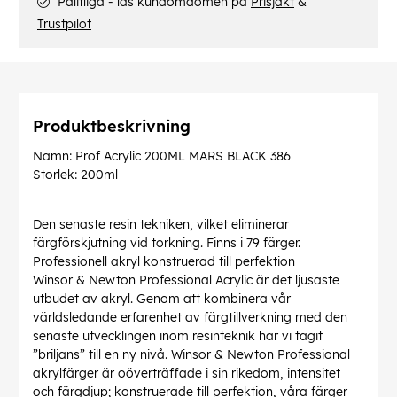
Pålitliga - läs kundomdömen på
Prisjakt
&
Trustpilot
Produktbeskrivning
Namn: Prof Acrylic 200ML MARS BLACK 386
Storlek: 200ml
Den senaste resin tekniken, vilket eliminerar
färgförskjutning vid torkning. Finns i 79 färger.
Professionell akryl konstruerad till perfektion
Winsor & Newton Professional Acrylic är det ljusaste
utbudet av akryl. Genom att kombinera vår
världsledande erfarenhet av färgtillverkning med den
senaste utvecklingen inom resinteknik har vi tagit
”briljans” till en ny nivå. Winsor & Newton Professional
akrylfärger är oöverträffade i sin rikedom, intensitet
och färgdjup; konstruerade till perfektion, våra färger