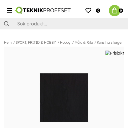
0
0
Hem
SPORT, FRITID & HOBBY
Hobby
Måla & Rita
Konstnärsfärger