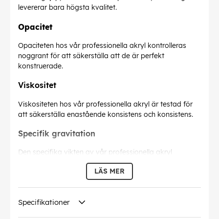
levererar bara högsta kvalitet.
Opacitet
Opaciteten hos vår professionella akryl kontrolleras
noggrant för att säkerställa att de är perfekt
konstruerade.
Viskositet
Viskositeten hos vår professionella akryl är testad för
att säkerställa enastående konsistens och konsistens.
Specifik gravitation
Den specifika vikten av vår professionella akryl
inspekteras för oklanderlig kvalitet.
LÄS MER
EAN:
094376991192
Specifikationer