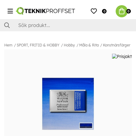
0
0
Hem
SPORT, FRITID & HOBBY
Hobby
Måla & Rita
Konstnärsfärger