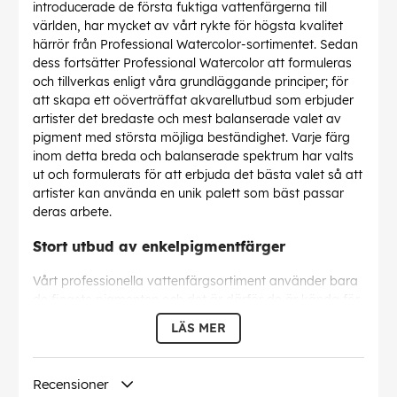
introducerade de första fuktiga vattenfärgerna till
världen, har mycket av vårt rykte för högsta kvalitet
härrör från Professional Watercolor-sortimentet. Sedan
dess fortsätter Professional Watercolor att formuleras
och tillverkas enligt våra grundläggande principer; för
att skapa ett oöverträffat akvarellutbud som erbjuder
artister det bredaste och mest balanserade valet av
pigment med största möjliga beständighet. Varje färg
inom detta breda och balanserade spektrum har valts
ut och formulerats för att erbjuda det bästa valet så att
artister kan använda en unik palett som bäst passar
deras arbete.
Stort utbud av enkelpigmentfärger
Vårt professionella vattenfärgsortiment använder bara
de finaste pigmenten och det är därför de är kända för
sin glans, beständighet och färgstyrka. Med 79
LÄS MER
enfärgade färger erbjuder vi det bredaste utbudet av
moderna och traditionella pigment.
Recensioner
Oöverträffad transparens