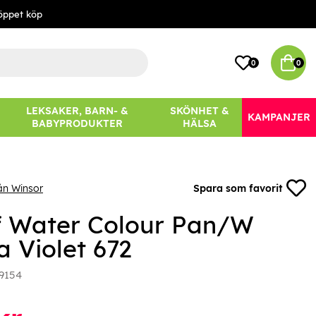
öppet köp
0
0
LEKSAKER, BARN- &
SKÖNHET &
KAMPANJER
BABYPRODUKTER
HÄLSA
ån Winsor
Spara som favorit
f Water Colour Pan/W
a Violet 672
9154