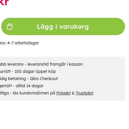
kr
Lägg i varukorg
ans:
4-7 arbetsdagar
bb leverans - leveranstid framgår i kassan
urrätt - 100 dagar öppet köp
dig betalning - Qliro Checkout
errätt - alltid 14 dagar
itliga - läs kundomdömen på
Prisjakt
&
Trustpilot