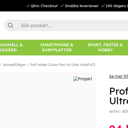
Qliro Checkout
Snabba leveranser
100 dagars 
 HUSHÅLL &
SMARTPHONE &
SPORT, FRITID &
ÄDGÅRD
SURFPLATTOR
HOBBY
Akvarellfärger
Prof Water Colour Pan/W Ultra Violet 672
Se mer fr
Pro
Ultr
Artnr:
A0