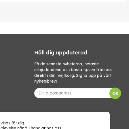
Håll dig uppdaterad
Få de senaste nyheterna, hetaste
erbjudandena och bästa tipsen från oss
direkt i din mejlkorg. Signa upp på vårt
nyhetsbrev!
OK
visas för dig.
plevelse när du handlar hos oss.