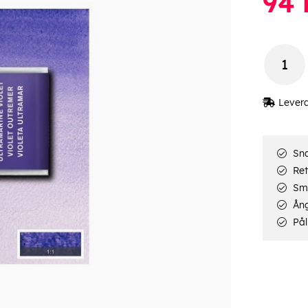
94
Lever
Sna
Ret
Smi
Ång
Pål