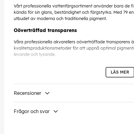
Vårt professionella vattenfärgsortiment använder bara de f
kända för sin glans, beständighet och färgstyrka. Med 79 en
utbudet av moderna och traditionella pigment.
Oöverträffad transparens
Våra professionella akvarellers oöverträffade transparens
kvalitetsproduktionsmetoder för att uppnå optimal pigmentdis
levande och lysande.
Ljusfast och permanent
LÄS MER
104 av 108 färger i Professional Watercolor-serien klassas 
betyder att 96 procent av våra professionella akvareller är 
att säkerställa att färgerna som används idag kommer att
Recensioner
Pans
Frågor och svar
Bärbar och lufttorkad så att det inte finns något behov av 
när du arbetar ute eller behöver arbeta snabbt. Lyft färgen 
EAN:
094376551655