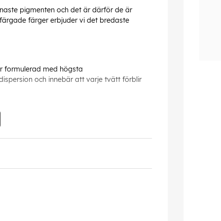
inaste pigmenten och det är därför de är
färgade färger erbjuder vi det bredaste
 är formulerad med högsta
persion och innebär att varje tvätt förblir
som 'permanent för konstnärsbruk'. Det
klassade som AA eller A för beständighet för
 se ut samma för kommande generationer.
att kasta bort oanvänd färg, de är ovärderliga
helt enkelt med en våt borste.