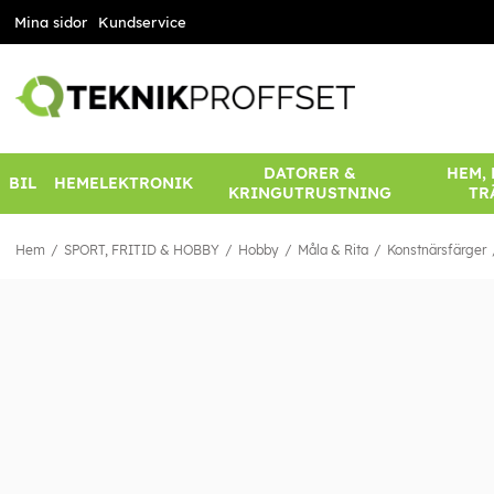
Mina sidor
Kundservice
DATORER &
HEM,
BIL
HEMELEKTRONIK
KRINGUTRUSTNING
TR
Hem
SPORT, FRITID & HOBBY
Hobby
Måla & Rita
Konstnärsfärger