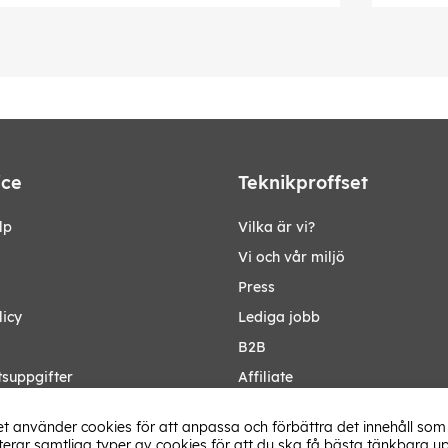
ice
Teknikproffset
lp
Vilka är vi?
Vi och vår miljö
Press
licy
Lediga jobb
B2B
tsuppgifter
Affiliate
Ändra Land
t använder cookies för att anpassa och förbättra det innehåll som 
rar samtliga typer av cookies för att du ska få bästa tänkbara up