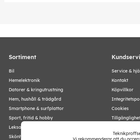
Sortiment
Kundserv
bil
Service & hjä
hemelektronik
Kontakt
datorer & kringutrustning
Köpvillkor
hem, hushåll & trädgård
Integritetspo
smartphone & surfplattor
Cookies
sport, fritid & hobby
Tillgänglighe
leksaker, barn- & babyprodukter
Ångra köp
Teknikproffse
skönhet & hälsa
Vi rekommenderar att du accepte