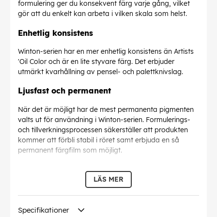
formulering ger du konsekvent färg varje gång, vilket
gör att du enkelt kan arbeta i vilken skala som helst.
Enhetlig konsistens
Winton-serien har en mer enhetlig konsistens än Artists
'Oil Color och är en lite styvare färg. Det erbjuder
utmärkt kvarhållning av pensel- och palettknivslag.
Ljusfast och permanent
När det är möjligt har de mest permanenta pigmenten
valts ut för användning i Winton-serien. Formulerings-
och tillverkningsprocessen säkerställer att produkten
kommer att förbli stabil i röret samt erbjuda en så
permanent färgfilm som möjligt.
EAN:
094376910346
LÄS MER
Specifikationer