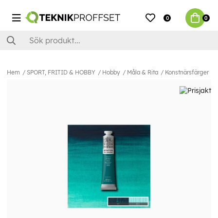
0
0
Hem
SPORT, FRITID & HOBBY
Hobby
Måla & Rita
Konstnärsfärger