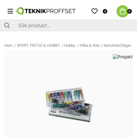
0
0
Hem
SPORT, FRITID & HOBBY
Hobby
Måla & Rita
Konstnärsfärger