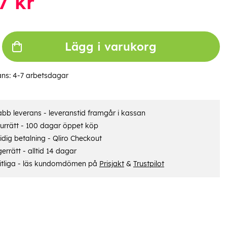
7
kr
Lägg i varukorg
ans:
4-7 arbetsdagar
bb leverans - leveranstid framgår i kassan
urrätt - 100 dagar öppet köp
dig betalning - Qliro Checkout
errätt - alltid 14 dagar
itliga - läs kundomdömen på
Prisjakt
&
Trustpilot