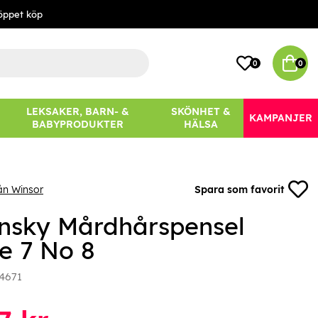
öppet köp
0
0
LEKSAKER, BARN- &
SKÖNHET &
KAMPANJER
BABYPRODUKTER
HÄLSA
ån Winsor
Spara som favorit
insky Mårdhårspensel
ie 7 No 8
4671