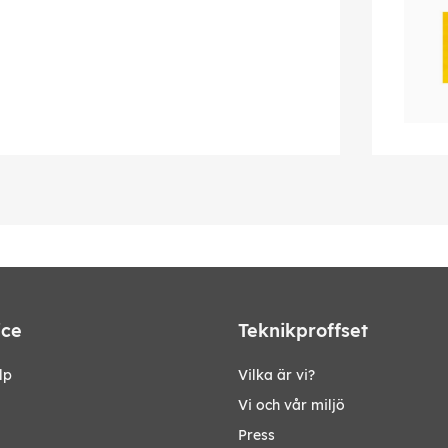
ice
Teknikproffset
lp
Vilka är vi?
Vi och vår miljö
Press