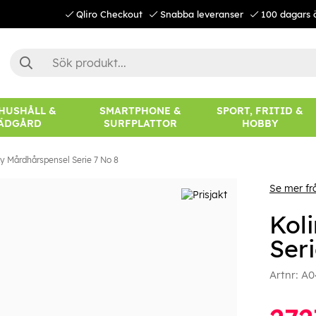
Qliro Checkout
Snabba leveranser
100 dagars 
 HUSHÅLL &
SMARTPHONE &
SPORT, FRITID &
ÄDGÅRD
SURFPLATTOR
HOBBY
ky Mårdhårspensel Serie 7 No 8
Se mer fr
Kol
Ser
Artnr:
A0