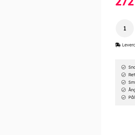
272
Lever
Sna
Ret
Smi
Ång
Pål