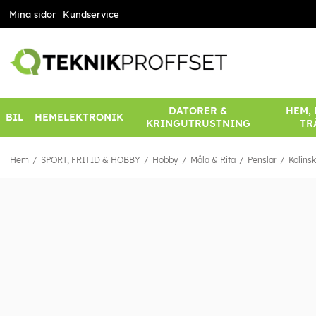
Mina sidor
Kundservice
DATORER &
HEM,
BIL
HEMELEKTRONIK
KRINGUTRUSTNING
TR
Hem
SPORT, FRITID & HOBBY
Hobby
Måla & Rita
Penslar
Kolins