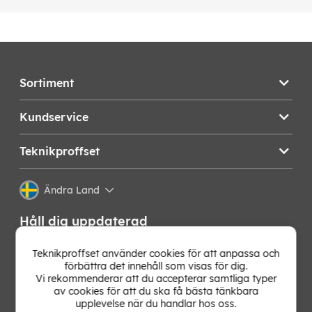
Sortiment
Kundservice
Teknikproffset
Ändra Land
Håll dig uppdaterad
Få de senaste nyheterna, hetaste erbjudandena och
Teknikproffset använder cookies för att anpassa och
bästa tipsen från oss direkt i din mejlkorg. Signa upp på
förbättra det innehåll som visas för dig.
vårt nyhetsbrev!
Vi rekommenderar att du accepterar samtliga typer
av cookies för att du ska få bästa tänkbara
upplevelse när du handlar hos oss.
OK