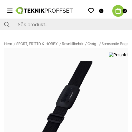
0
0
Hem
SPORT, FRITID & HOBBY
Resetillbehör
Övrigt
Samsonite Bagage