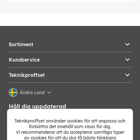
Sortiment
Kundservice
Teknikproffset
Ändra Land
Håll dig uppdaterad
Få de senaste nyheterna, hetaste erbjudandena och
Teknikproffset använder cookies för att anpassa och
bästa tipsen från oss direkt i din mejlkorg. Signa upp på
förbättra det innehåll som visas för dig.
vårt nyhetsbrev!
Vi rekommenderar att du accepterar samtliga typer
av cookies för att du ska få bästa tänkbara