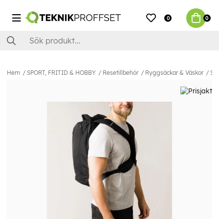
0
0
Hem
SPORT, FRITID & HOBBY
Resetillbehör
Ryggsäckar & Väskor
SW