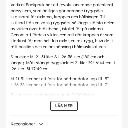
Vertical Backpack har ett revolutionerande patenterat
bärsystem, som äntligen gör bärande i ryggsäck
skonsamt för axlarna, kroppen och hållningen. Till
skillnad från en vanlig ryggsäck så läggs största delen
av vikten över bröstbenet, istället för på axlarna.
Genom att fördela vikten centralt där kroppen är som
starkast får man helt fria axlar, en rak rygg, huvudet i
rätt position och en anspänning i bålmuskulaturen.
Storlekar: M 21-31 liter & L 26-38 liter (180 cm och
längre). Mått stängd ryggsäck: M 21 liter 29*16*44 cm, L
26 liter 31*17*49 cm.
M 21-31 liter har ett fack för bärbar dator upp till 15".
L 26-38 liter har ett fack för bärbar dator upp till 17".
Tillverkad av vattenavstötande D600 Nylon.
LÄS MER
EAN:
7350059820108
Recensioner