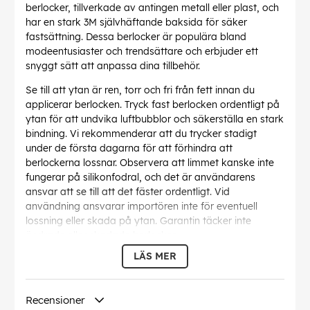
berlocker, tillverkade av antingen metall eller plast, och
har en stark 3M självhäftande baksida för säker
fastsättning. Dessa berlocker är populära bland
modeentusiaster och trendsättare och erbjuder ett
snyggt sätt att anpassa dina tillbehör.
Se till att ytan är ren, torr och fri från fett innan du
applicerar berlocken. Tryck fast berlocken ordentligt på
ytan för att undvika luftbubblor och säkerställa en stark
bindning. Vi rekommenderar att du trycker stadigt
under de första dagarna för att förhindra att
berlockerna lossnar. Observera att limmet kanske inte
fungerar på silikonfodral, och det är användarens
ansvar att se till att det fäster ordentligt. Vid
användning ansvarar importören inte för eventuell
lossning eller skada på ytan. Garantin täcker inte
ändrade eller skadade berlocker.
LÄS MER
EAN:
7319925772163
Recensioner