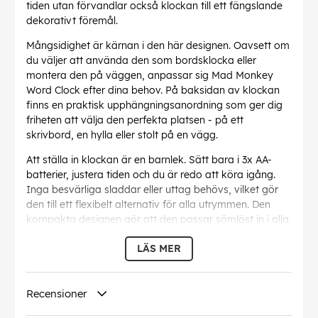
tiden utan förvandlar också klockan till ett fängslande
dekorativt föremål.
Mångsidighet är kärnan i den här designen. Oavsett om
du väljer att använda den som bordsklocka eller
montera den på väggen, anpassar sig Mad Monkey
Word Clock efter dina behov. På baksidan av klockan
finns en praktisk upphängningsanordning som ger dig
friheten att välja den perfekta platsen - på ett
skrivbord, en hylla eller stolt på en vägg.
Att ställa in klockan är en barnlek. Sätt bara i 3x AA-
batterier, justera tiden och du är redo att köra igång.
Inga besvärliga sladdar eller uttag behövs, vilket gör
den till ett flexibelt alternativ för alla utrymmen. Den
kompakta designen gör att den passar sömlöst in i alla
miljöer, medan den djärva displayen gör att den sticker
LÄS MER
ut.
Utöver sin funktionalitet ger den här klockan en
personlig touch till din miljö. Dess eleganta design
Recensioner
kompletterar en mängd olika inredningsstilar, från