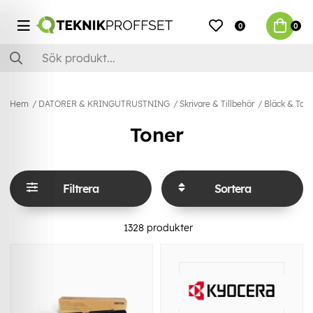
0
0
Hem
DATORER & KRINGUTRUSTNING
Skrivare & Tillbehör
Bläck & Ton
Toner
Filtrera
Sortera
1328
produkter