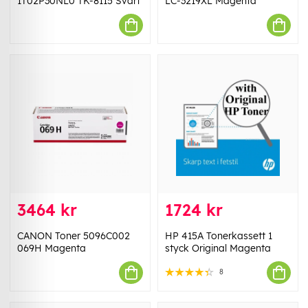
1T02P30NL0 TK-8115 Svart
LC-3219XL Magenta
3464 kr
1724 kr
CANON Toner 5096C002
HP 415A Tonerkassett 1
069H Magenta
styck Original Magenta
8