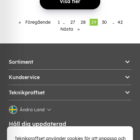
Visa fler
«
Föregående
1
..
27
28
29
30
..
42
Nästa
»
Sortiment
Kundservice
Teknikproffset
Ändra Land
Håll dig uppdaterad
Få de senaste nyheterna, hetaste erbjudandena och
Teknikproffset använder cookies för att anpassa och