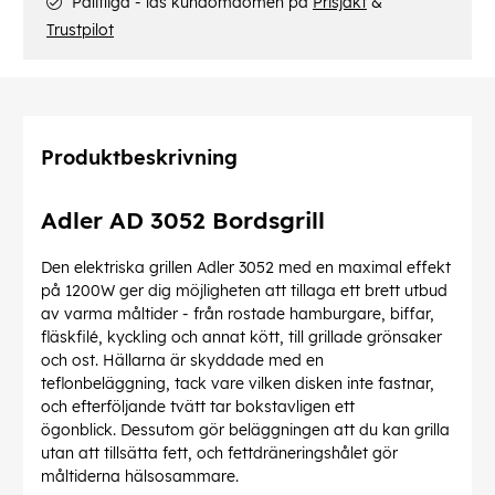
Pålitliga - läs kundomdömen på
Prisjakt
&
Trustpilot
Produktbeskrivning
Adler AD 3052 Bordsgrill
Den elektriska grillen Adler 3052 med en maximal effekt
på 1200W ger dig möjligheten att tillaga ett brett utbud
av varma måltider - från rostade hamburgare, biffar,
fläskfilé, kyckling och annat kött, till grillade grönsaker
och ost.
Hällarna är skyddade med en
teflonbeläggning, tack vare vilken disken inte fastnar,
och efterföljande tvätt tar bokstavligen ett
ögonblick.
Dessutom gör beläggningen att du kan grilla
utan att tillsätta fett, och fettdräneringshålet gör
måltiderna hälsosammare.