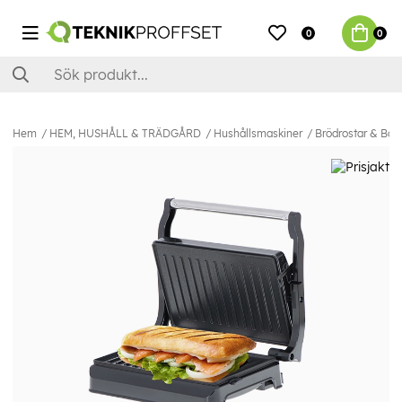
0
0
Hem
HEM, HUSHÅLL & TRÄDGÅRD
Hushållsmaskiner
Brödrostar & Bord