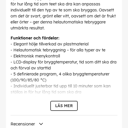
för hur lång tid som teet ska dra kan anpassas
individuellt till den typ av te som ska bryggas. Oavsett
om det är svart, grönt eller vitt, oavsett om det är frukt
eller örter – ger denna helautomatiska tebryggare
utmärkta resultat.
Funktioner och fördelar:
- Elegant hölje tillverkad av plastmaterial
- Helautomatisk tebryggning – för alla typer av te
- Elektronisk menykontroll
- LCD-display för bryggtemperatur, tid som ditt ska dra
och förval av starttid
- 5 definierade program, 4 olika bryggtemperaturer
(100/90/85/80 °C)
- Individuellt justerbar tid upp till 10 minuter som kan
ställas in för hur lång tid som ska dra
- 24 timmar förval av starttid
- 30 minuter varmhållningsfunktion med automatisk
LÄS MER
avstängning
- Integrerat säkerhetssystem
- Vattenbehållare på 1 liter, med vattennivåindikator
Recensioner