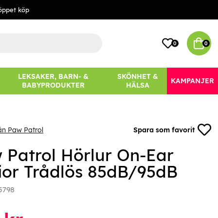
öppet köp
0
0
LEKSAKER, BARN- &
SKÖNHET &
KAMPANJER
BABYPRODUKTER
HÄLSA
ån Paw Patrol
Spara som favorit
 Patrol Hörlur On-Ear
ior Trådlös 85dB/95dB
5798