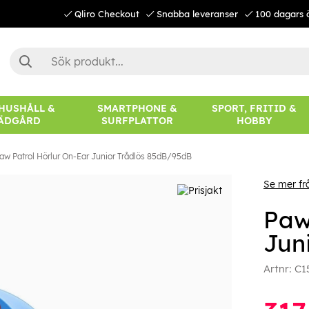
Qliro Checkout
Snabba leveranser
100 dagars 
 HUSHÅLL &
SMARTPHONE &
SPORT, FRITID &
ÄDGÅRD
SURFPLATTOR
HOBBY
aw Patrol Hörlur On-Ear Junior Trådlös 85dB/95dB
Se mer fr
Paw
Jun
Artnr:
C1