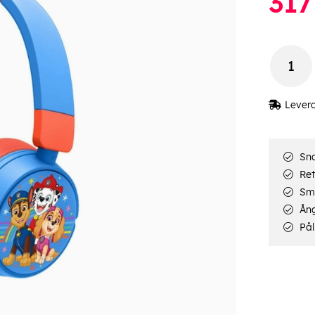
317
Lever
Sna
Ret
Smi
Ång
Pål