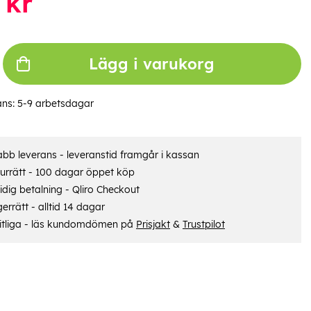
kr
Lägg i varukorg
ans:
5-9 arbetsdagar
bb leverans - leveranstid framgår i kassan
urrätt - 100 dagar öppet köp
dig betalning - Qliro Checkout
errätt - alltid 14 dagar
itliga - läs kundomdömen på
Prisjakt
&
Trustpilot