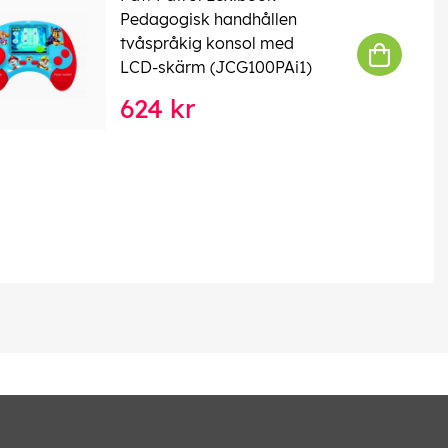
Pedagogisk handhållen
tvåspråkig konsol med
LCD-skärm (JCG100PAi1)
624 kr