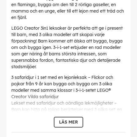
en flamingo, bygga om den till 2 rörliga gaseller, en
mamma och en unge, eller till ett lejon med ett träd och
en fjäril.
LEGO Creator 3in1 leksaker är perfekta att ge i present
till barn, med 3 olika modeller att skapai varje
förpackning! Barn kommer att älska att bygga, bygga
om och bygga igen. 3-i-1-set erbjuder en rad modeller
som ger näring åt barns största intressen, som
supersnabba fordon, fantastiska djur och detaljerade
stadsmiljöer.
3 safaridjur i 1 set med en lejonleksak – Flickor och
pojkar från 9 år kan bygga och bygga om 3 olika
modeller med samma klossar i 3-i-1-setet LEGO®
Creator Vilda safaridjur
Lekset med safaridjur och oändliga lekmöjligheter –
Barn kan hitta på roliga berättelser med 3 olika set: en
leksaksgiraff med en flamingo, 2 leksaksgaseller och
LÄS MER
ett leksakslejon med ett träd och en fjäril
Rörliga djurfigurer – Giraffen kan röra sina ben, sin
långa hals, sin svans och sina öron, de 2 gasellerna kan