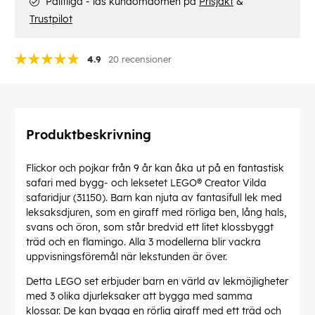
Pålitliga - läs kundomdömen på
Prisjakt
&
Trustpilot
4.9
20 recensioner
Produktbeskrivning
Flickor och pojkar från 9 år kan åka ut på en fantastisk
safari med bygg- och leksetet LEGO® Creator Vilda
safaridjur (31150). Barn kan njuta av fantasifull lek med
leksaksdjuren, som en giraff med rörliga ben, lång hals,
svans och öron, som står bredvid ett litet klossbyggt
träd och en flamingo. Alla 3 modellerna blir vackra
uppvisningsföremål när lekstunden är över.
Detta LEGO set erbjuder barn en värld av lekmöjligheter
med 3 olika djurleksaker att bygga med samma
klossar. De kan bygga en rörlig giraff med ett träd och