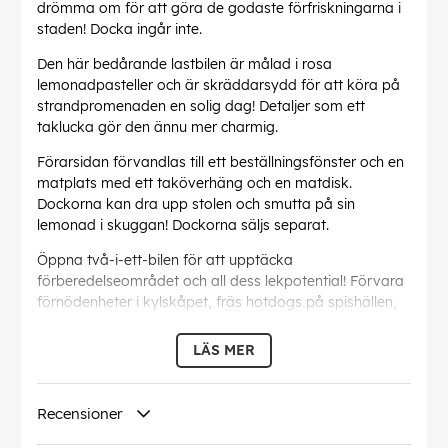
drömma om för att göra de godaste förfriskningarna i
staden! Docka ingår inte.
Den här bedårande lastbilen är målad i rosa
lemonadpasteller och är skräddarsydd för att köra på
strandpromenaden en solig dag! Detaljer som ett
taklucka gör den ännu mer charmig.
Förarsidan förvandlas till ett beställningsfönster och en
matplats med ett taköverhäng och en matdisk.
Dockorna kan dra upp stolen och smutta på sin
lemonad i skuggan! Dockorna säljs separat.
Öppna två-i-ett-bilen för att upptäcka
förberedelseområdet och all dess lekpotential! Förvara
förnödenheter i kylskåpet, fräs hotdogs på spishällen,
blanda drinkar på disken och mycket mer!
LÄS MER
Färgglada tillbehör som en beställningsplatta, mixer,
korg, frukt, juicepress, drinkglas, hotdog och spatel gör
rollspelet ännu roligare.
Recensioner
Med en så bedårande estetik och så många coola