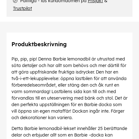
Pålitliga - läs kundomdömen på
Prisjakt
&
Trustpilot
Produktbeskrivning
Pip, pip, pip! Denna Barbie lemonadbil är utrustad med
söta detaljer och har allt som behövs och mer därtill för
att göra uppfriskande fruktiga isdrycker. Den har en
två-i-ett-lekupplevelse: öppna lastbilen för att använda
förberedelseområdet, eller stäng den och åk runt en
varm sommardag! Lastbilens sida kan till och med
förvandlas till en uteservering med bänk och stol. Det är
den perfekta uppställningen för en Barbie docka som
vill öppna sin egen mataffär! Dockan ingår inte. Färger
och dekorationer kan variera.
Detta Barbie lemonadbil-lekset innehåller 25 berättande
delar och erbjuder allt som en Barbie -docka kan