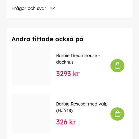
tillbehör är denna Barbie lemonadbil en fantastisk
Frågor och svar
present till barn från 3 år och uppåt!
Denna text har översatts automatiskt, fel kan
förekomma.
Andra tittade också på
EAN:
0194735162444
Barbie Dreamhouse -
dockhus
3293 kr
Barbie Reseset med valp
(HJY18)
326 kr