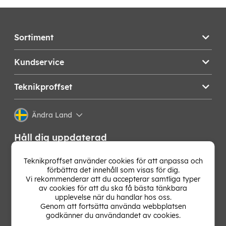
Sortiment
Kundservice
Teknikproffset
Ändra Land
Håll dig uppdaterad
Få de senaste nyheterna, hetaste erbjudandena och
Teknikproffset använder cookies för att anpassa och
bästa tipsen från oss direkt i din mejlkorg. Signa upp på
förbättra det innehåll som visas för dig.
vårt nyhetsbrev!
Vi rekommenderar att du accepterar samtliga typer
av cookies för att du ska få bästa tänkbara
upplevelse när du handlar hos oss.
OK
Genom att fortsätta använda webbplatsen
godkänner du användandet av cookies.