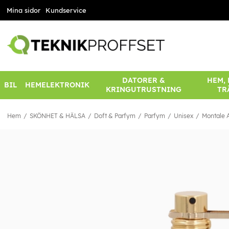
Mina sidor
Kundservice
DATORER &
HEM,
BIL
HEMELEKTRONIK
KRINGUTRUSTNING
TR
Hem
SKÖNHET & HÄLSA
Doft & Parfym
Parfym
Unisex
Montale 