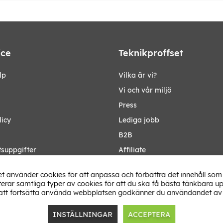
ice
Teknikproffset
lp
Vilka är vi?
Vi och vår miljö
Press
licy
Lediga jobb
B2B
tsuppgifter
Affiliate
Ändra Land
t använder cookies för att anpassa och förbättra det innehåll som 
rar samtliga typer av cookies för att du ska få bästa tänkbara up
tt fortsätta använda webbplatsen godkänner du användandet av 
INSTÄLLNINGAR
ACCEPTERA