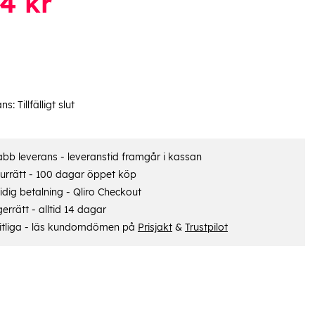
14
kr
ans:
Tillfälligt slut
bb leverans - leveranstid framgår i kassan
urrätt - 100 dagar öppet köp
dig betalning - Qliro Checkout
errätt - alltid 14 dagar
itliga - läs kundomdömen på
Prisjakt
&
Trustpilot