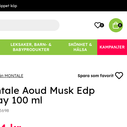
öppet köp
0
0
LEKSAKER, BARN- &
SKÖNHET &
KAMPANJER
BABYPRODUKTER
HÄLSA
rån MONTALE
Spara som favorit
tale Aoud Musk Edp
ay 100 ml
5698