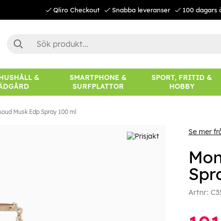
Qliro Checkout
Snabba leveranser
100 dagars 
 HUSHÅLL &
SMARTPHONE &
SPORT, FRITID &
ÄDGÅRD
SURFPLATTOR
HOBBY
Aoud Musk Edp Spray 100 ml
Se mer f
Mon
Spr
Artnr:
C3