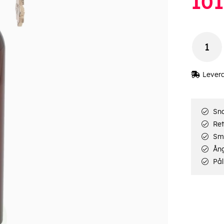
10
Lever
Sna
Ret
Smi
Ång
Pål