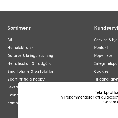
Sortiment
Kundserv
bil
Service & hjä
hemelektronik
Kontakt
datorer & kringutrustning
Köpvillkor
hem, hushåll & trädgård
Integritetspo
smartphone & surfplattor
Cookies
sport, fritid & hobby
Tillgänglighe
leksaker, barn- & babyprodukter
Ångra köp
Teknikproffse
skönhet & hälsa
Vi rekommenderar att du accepte
Mina sidor
Genom a
kampanjer