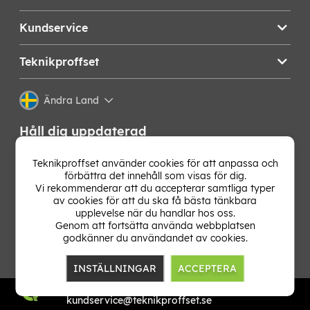
Kundservice
Teknikproffset
Ändra Land
Håll dig uppdaterad
Få de senaste nyheterna, hetaste erbjudandena och
Teknikproffset använder cookies för att anpassa och
bästa tipsen från oss direkt i din mejlkorg. Signa upp på
förbättra det innehåll som visas för dig.
vårt nyhetsbrev!
Vi rekommenderar att du accepterar samtliga typer
av cookies för att du ska få bästa tänkbara
upplevelse när du handlar hos oss.
OK
Genom att fortsätta använda webbplatsen
godkänner du användandet av cookies.
INSTÄLLNINGAR
ACCEPTERA
TP E-commerce Nordic AB
Org.nr: 559386-1841
kundservice@teknikproffset.se