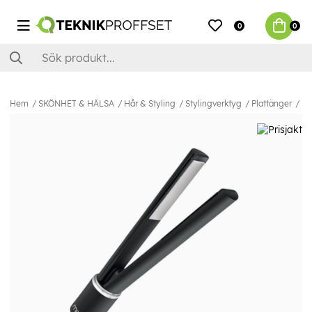
0
0
Hem
SKÖNHET & HÄLSA
Hår & Styling
Stylingverktyg
Plattänger
Mi