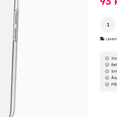
93
Lever
Sna
Ret
Smi
Ång
Pål