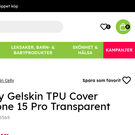
öppet köp
0
0
LEKSAKER, BARN- &
SKÖNHET &
KAMPANJER
BABYPRODUKTER
HÄLSA
ån Celly
Spara som favorit
ly Gelskin TPU Cover
one 15 Pro Transparent
5565