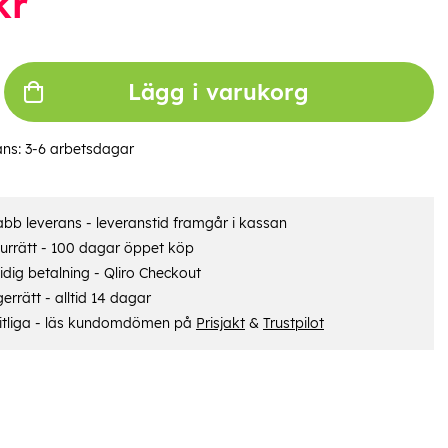
kr
Lägg i varukorg
ans:
3-6 arbetsdagar
bb leverans - leveranstid framgår i kassan
urrätt - 100 dagar öppet köp
dig betalning - Qliro Checkout
errätt - alltid 14 dagar
itliga - läs kundomdömen på
Prisjakt
&
Trustpilot