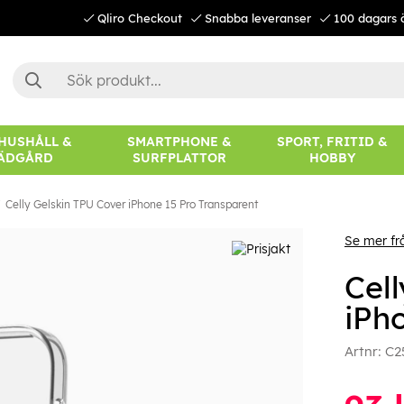
Qliro Checkout
Snabba leveranser
100 dagars 
 HUSHÅLL &
SMARTPHONE &
SPORT, FRITID &
ÄDGÅRD
SURFPLATTOR
HOBBY
Celly Gelskin TPU Cover iPhone 15 Pro Transparent
Se mer fr
Cel
iPh
Artnr:
C2