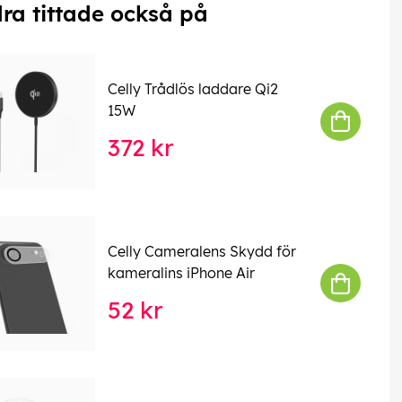
ra tittade också på
Celly Trådlös laddare Qi2
15W
372 kr
Celly Cameralens Skydd för
kameralins iPhone Air
52 kr