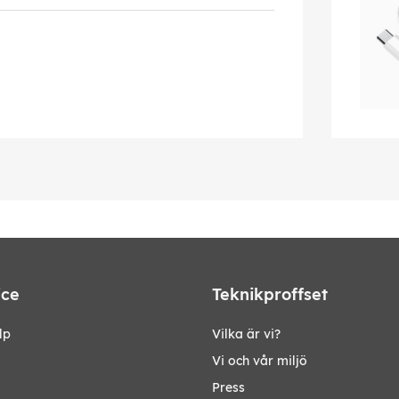
ice
Teknikproffset
lp
Vilka är vi?
Vi och vår miljö
Press